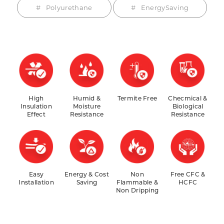
Polyurethane
EnergySaving
High
Humid &
Termite Free
Checmical &
Insulation
Moisture
Biological
Effect
Resistance
Resistance
Easy
Energy & Cost
Non
Free CFC &
Installation
Saving
Flammable &
HCFC
Non Dripping