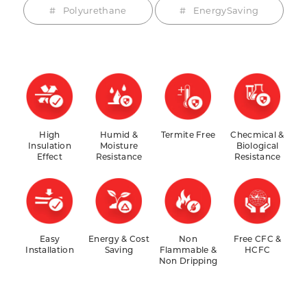
Polyurethane
EnergySaving
High
Humid &
Termite Free
Checmical &
Insulation
Moisture
Biological
Effect
Resistance
Resistance
Easy
Energy & Cost
Non
Free CFC &
Installation
Saving
Flammable &
HCFC
Non Dripping