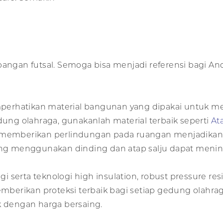
apangan futsal. Semoga bisa menjadi referensi bagi A
emperhatikan material bangunan yang dipakai untuk m
ng olahraga, gunakanlah material terbaik seperti
At
e memberikan perlindungan pada ruangan menjadikann
 yang menggunakan dinding dan atap salju dapat me
ggi serta teknologi high insulation, robust pressure re
berikan proteksi terbaik bagi setiap gedung olahra
k dengan harga bersaing.