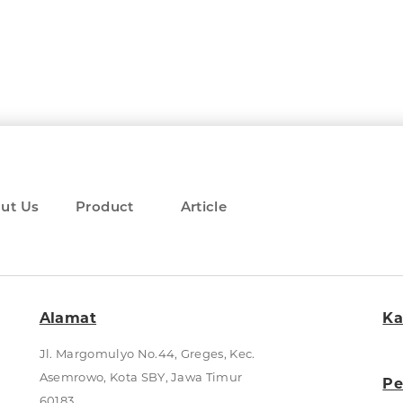
ut Us
Product
Article
Alamat
Ka
Jl. Margomulyo No.44, Greges, Kec.
Asemrowo, Kota SBY, Jawa Timur
Pe
60183