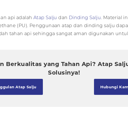
han api adalah
Atap Salju
dan
Dinding Salju
. Material 
hane (PU). Penggunaan atap dan dinding salju dapat
 sudah tahan api sehingga sangat aman digunakan unt
 Berkualitas yang Tahan Api? Atap Salj
Solusinya!
ggulan Atap Salju
Hubungi Kam