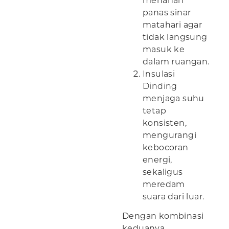
menahan
panas sinar
matahari agar
tidak langsung
masuk ke
dalam ruangan.
Insulasi
Dinding
menjaga suhu
tetap
konsisten,
mengurangi
kebocoran
energi,
sekaligus
meredam
suara dari luar.
Dengan kombinasi
keduanya,