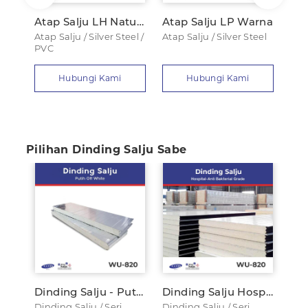
Atap Salju LH Natural Silver
Atap Salju LP Warna
Atap Salju / Silver Steel /
Atap Salju / Silver Steel
Atap
PVC
Sal
Hubungi Kami
Hubungi Kami
Pilihan Dinding Salju Sabe
Dinding Salju - Putih Off White
Dinding Salju Hospital-Anti Bakterial Grade
Dinding Salju / Seri
Dinding Salju / Seri